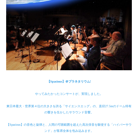
【Spacious】＠プラネタリウム!
やってみたかったコンサートが、実現しました。
東日本最大・世界第４位の大きさを誇る「サイエンスエッグ」の、直径27.5mのドーム特有
の響きを生かしたサラウンド音響。
【Spacious】の音色と旋律と、人間の可聴範囲を超えた高次倍音を駆使する「ハイパーサウ
ンド」が客席全体を包み込みます。