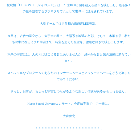
投映機「CHIRON Ⅱ（ケイロンⅡ)」は、１億4000万個を超える星々を映し出し、最も多く
の星を投映するプラネタリウムとして世界一に認定されています。
大型ドームでは世界初の高輝度LED光源。
今回は、古代の星空から、大宇宙の果て、太陽系や地球の色彩、そして、木葉や雫、私た
ちの中に在るミクロ宇宙まで、時空を超えた星空を、微細な輝きで映し出します。
本来の宇宙には、人の耳に聴こえる音はありませんが、細やかな音と光の波動に満ちてい
ます。
スペシャルなプログラムであなたのインナースペースとアウタースペースをどうぞ楽しん
でみてください。
きっと、日常が、ちょっと宇宙とつながるような新しい体験があるかもしれません。
Hyper Sound Universeコンサート。今度は宇宙で、ご一緒に。
大森俊之
＊＊＊＊＊＊＊＊＊＊＊＊＊＊＊＊＊＊＊＊＊：